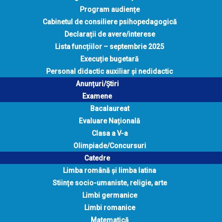
Program audiențe
Cabinetul de consiliere psihopedagogică
Declarații de avere/interese
Lista funcțiilor – septembrie 2025
Execuție bugetară
Personal didactic auxiliar și nedidactic
Anunțuri/Știri
Examene
Bacalaureat
Evaluare Națională
Clasa a V-a
Olimpiade/Concursuri
Catedre
Limba română și limba latina
Stiințe socio-umaniste, religie, arte
Limbi germanice
Limbi romanice
Matematică