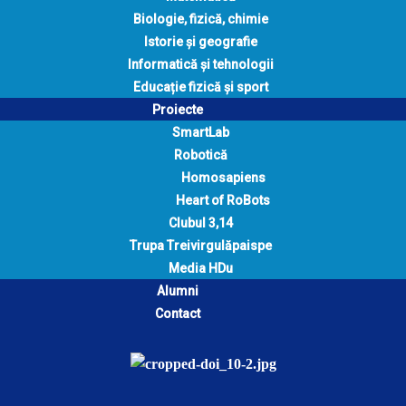
Biologie, fizică, chimie
Istorie și geografie
Informatică și tehnologii
Educație fizică și sport
Proiecte
SmartLab
Robotică
Homosapiens
Heart of RoBots
Clubul 3,14
Trupa Treivirgulăpaispe
Media HDu
Alumni
Contact