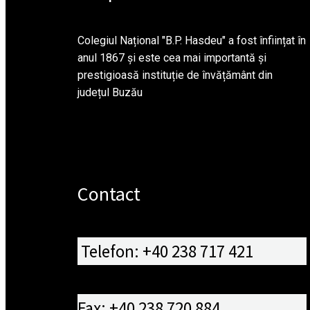
Colegiul Național "B.P. Hasdeu" a fost înființat în
anul 1867 și este cea mai importantă și
prestigioasă instituție de învățământ din
județul Buzău
Contact
Telefon: +40 238 717 421
Fax: +40 238 720 884