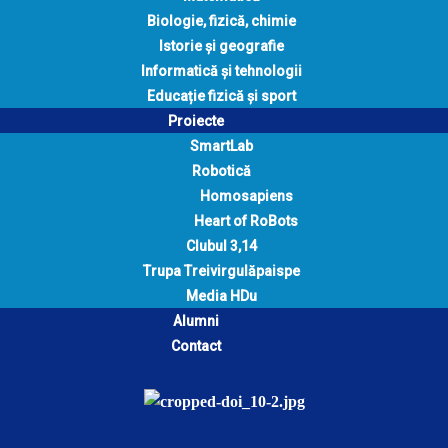
Biologie, fizică, chimie
Istorie și geografie
Informatică și tehnologii
Educație fizică și sport
Proiecte
SmartLab
Robotică
Homosapiens
Heart of RoBots
Clubul 3,14
Trupa Treivirgulăpaispe
Media HDu
Alumni
Contact