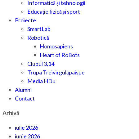
Informatică și tehnologii
Educație fizică și sport
Proiecte
SmartLab
Robotică
Homosapiens
Heart of RoBots
Clubul 3,14
Trupa Treivirgulăpaispe
Media HDu
Alumni
Contact
Arhivă
iulie 2026
iunie 2026