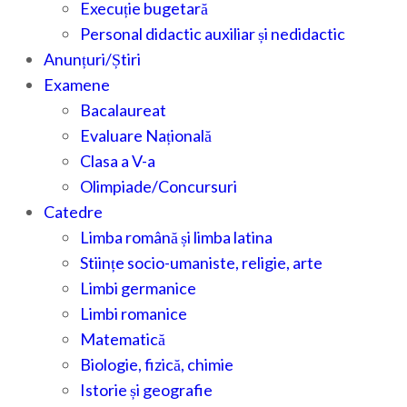
Execuție bugetară
Personal didactic auxiliar și nedidactic
Anunțuri/Știri
Examene
Bacalaureat
Evaluare Națională
Clasa a V-a
Olimpiade/Concursuri
Catedre
Limba română și limba latina
Stiințe socio-umaniste, religie, arte
Limbi germanice
Limbi romanice
Matematică
Biologie, fizică, chimie
Istorie și geografie