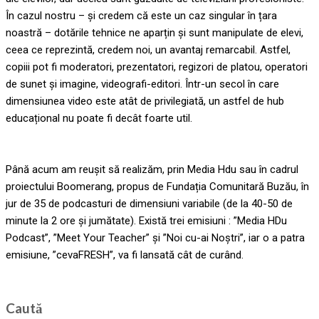
În cazul nostru – și credem că este un caz singular în țara
noastră – dotările tehnice ne aparțin și sunt manipulate de elevi,
ceea ce reprezintă, credem noi, un avantaj remarcabil. Astfel,
copiii pot fi moderatori, prezentatori, regizori de platou, operatori
de sunet și imagine, videografi-editori. Într-un secol în care
dimensiunea video este atât de privilegiată, un astfel de hub
educațional nu poate fi decât foarte util.
Până acum am reușit să realizăm, prin Media Hdu sau în cadrul
proiectului Boomerang, propus de Fundația Comunitară Buzău, în
jur de 35 de podcasturi de dimensiuni variabile (de la 40-50 de
minute la 2 ore și jumătate). Există trei emisiuni : ”Media HDu
Podcast”, ”Meet Your Teacher” și ”Noi cu-ai Noștri”, iar o a patra
emisiune, ”cevaFRESH”, va fi lansată cât de curând.
Caută