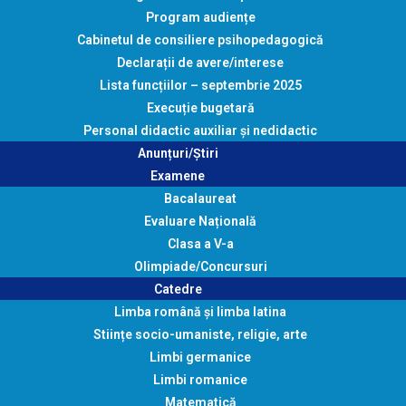
Program audiențe
Cabinetul de consiliere psihopedagogică
Declarații de avere/interese
Lista funcțiilor – septembrie 2025
Execuție bugetară
Personal didactic auxiliar și nedidactic
Anunțuri/Știri
Examene
Bacalaureat
Evaluare Națională
Clasa a V-a
Olimpiade/Concursuri
Catedre
Limba română și limba latina
Stiințe socio-umaniste, religie, arte
Limbi germanice
Limbi romanice
Matematică