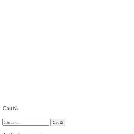
Caută
Caută
după: