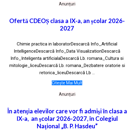
Anunțuri
Ofertă CDEOȘ clasa a IX-a, an școlar 2026-
2027
Chimie practica in laboratorDescarcă Info_Artificial
IntelligenceDescarcă Info_Data VisualizationDescarcă
Info_Inteligenta artificialaDescarcă Lb. romana_Cultura si
mitologie_liceuDescarcă Lb. romana_Dezbatere oratorie si
retorica_liceuDescarcă Lb ...
Citește Mai Mult
Anunțuri
În atenţia elevilor care vor fi admişi în clasa a
IX-a, an şcolar 2026-2027, în Colegiul
Naţional „B. P. Hasdeu”