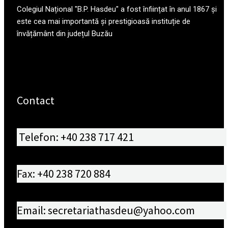
Colegiul Național "B.P. Hasdeu" a fost înființat în anul 1867 și
este cea mai importantă și prestigioasă instituție de
învățământ din județul Buzău
Contact
Telefon: +40 238 717 421
Fax: +40 238 720 884
Email: secretariathasdeu@yahoo.com