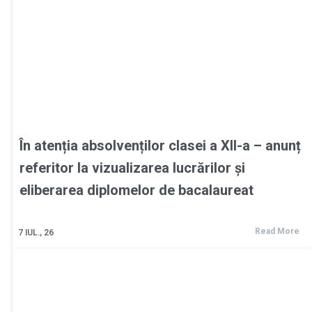
În atenția absolvenților clasei a XII-a – anunț
referitor la vizualizarea lucrărilor și
eliberarea diplomelor de bacalaureat
Read More
7
IUL., 26