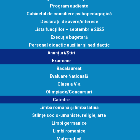
Program audiențe
Cabinetul de consiliere psihopedagogică
Declarații de avere/interese
Lista funcțiilor – septembrie 2025
Execuție bugetară
Personal didactic auxiliar și nedidactic
Anunțuri/Știri
Examene
Bacalaureat
Evaluare Națională
Clasa a V-a
Olimpiade/Concursuri
Catedre
Limba română și limba latina
Stiințe socio-umaniste, religie, arte
Limbi germanice
Limbi romanice
Matematică