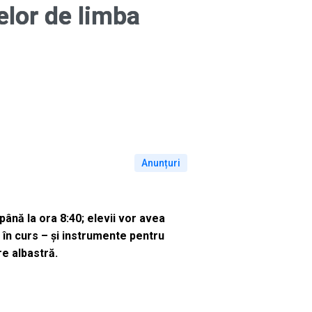
elor de limba
Anunțuri
până la ora 8:40; elevii vor avea
 în curs – și instrumente pentru
re albastră.