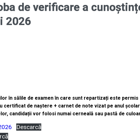
oba de verificare a cunoștinț
i 2026
or în sălile de examen în care sunt repartizați este permis 
u certificat de naștere + carnet de note vizat pe anul școlar
lor, candidații vor folosi numai cerneală sau pastă de culoa
.2026
Descarcă
rcă