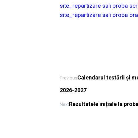
site_repartizare sali proba scr
site_repartizare sali proba ora
Calendarul testării și m
Previous
2026-2027
Rezultatele inițiale la pro
Next