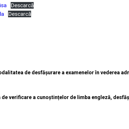
isa
Descarcă
la
Descarcă
odalitatea de desfășurare a examenelor în vederea admi
ba de verificare a cunoștințelor de limba engleză, desfă