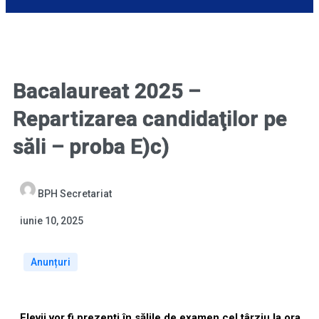
Bacalaureat 2025 –
Repartizarea candidaţilor pe
săli – proba E)c)
BPH Secretariat
iunie 10, 2025
Anunțuri
Elevii vor fi prezenți în sălile de examen cel târziu la ora