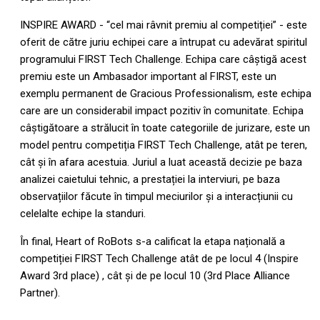
INSPIRE AWARD - “cel mai râvnit premiu al competiției” - este
oferit de către juriu echipei care a întrupat cu adevărat spiritul
programului FIRST Tech Challenge. Echipa care câștigă acest
premiu este un Ambasador important al FIRST, este un
exemplu permanent de Gracious Professionalism, este echipa
care are un considerabil impact pozitiv în comunitate. Echipa
câștigătoare a strălucit în toate categoriile de jurizare, este un
model pentru competiția FIRST Tech Challenge, atât pe teren,
cât și în afara acestuia. Juriul a luat această decizie pe baza
analizei caietului tehnic, a prestației la interviuri, pe baza
observațiilor făcute în timpul meciurilor și a interacțiunii cu
celelalte echipe la standuri.
În final, Heart of RoBots s-a calificat la etapa națională a
competiției FIRST Tech Challenge atât de pe locul 4 (Inspire
Award 3rd place) , cât și de pe locul 10 (3rd Place Alliance
Partner).