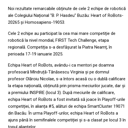
Noi rezultate remarcabile obținute de cele 2 echipe de robotică
ale Colegiului Național "B. P. Hasdeu" Buzău: Heart of RoBots-
20265 și Homosapiens-19053.
Cele 2 echipe au participat la cea mai mare competiție de
robotică la nivel mondial, FIRST Tech
Challenge, etapa
regională. Competiția s-a desfășurat la Piatra Neamț, în
perioada 17-19 ianuarie 2025.
Echipa Heart of RoBots, avându-i ca mentori pe doamna
profesoară Mîndruță-Tănăsescu Virginia și pe domnul
profesor Olăroiu Nicolae, s-a întors acasă cu o dublă calificare
la etapa națională, obținută prin prisma meciurilor jucate, dar și
a premiului INSPIRE (locul 3). După meciurile de calificare,
echipa Heart of RoBots a fost invitată să joace în Playoff-urile
competiției, în alianța #5, alături de echipa SmartCluster 19071
din Bacău. În urma Playoff-urilor, echipa Heart of RoBots a
ajuns până în semifinalele competiției și s-a clasat pe locul 3 în
topul alianțelor.